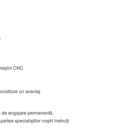
e
u mașini CNC
nstituie un avantaj
ea de angajare permanentă.
artea specialiștilor noștri instruiți