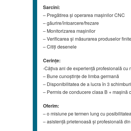
Sarcini:
– Pregătirea și operarea mașinilor CNC
– găurire/întoarcere/frezare
– Monitorizarea mașinilor
– Verificarea și măsurarea produselor finit
– Citiți desenele
Cerințe:
-Câțiva ani de experiență profesională c
– Bune cunoștințe de limba germană
– Disponibilitatea de a lucra în 3 schimburi
– Permis de conducere clasa B + mașină co
Oferim:
– o misiune pe termen lung cu posibilitat
– asistență prietenoasă și profesională din p