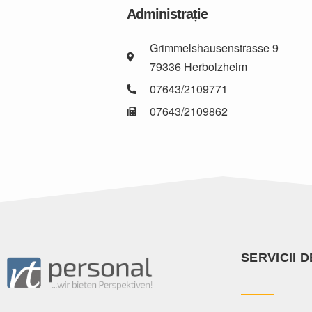
Administrație
Grimmelshausenstrasse 9
79336 Herbolzheim
07643/2109771
07643/2109862
SERVICII 