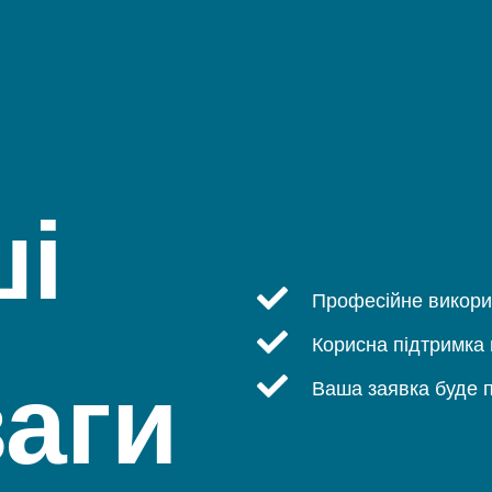
і
Професійне викори
Корисна підтримка
аги
Ваша заявка буде п