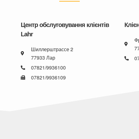
Центр обслуговування клієнтів
Кліє
Lahr
Ф
7
Шиллерштрассе 2
77933 Лар
0
07821/9936100
07821/9936109