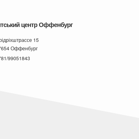
нтський центр Оффенбург
рідріхштрассе 15
7654 Оффенбург
781/99051843