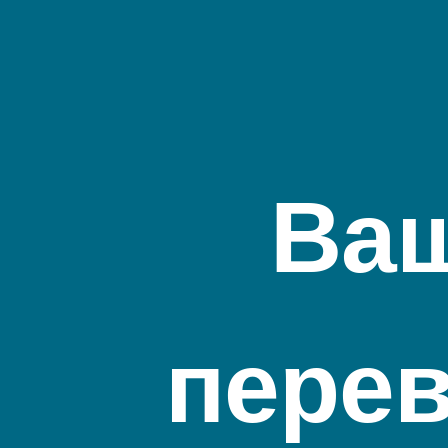
Ваш
перев