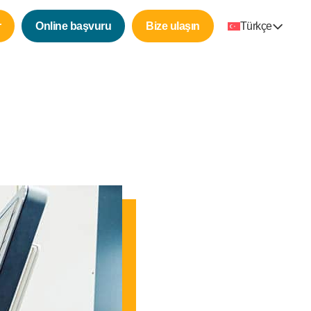
r
Online başvuru
Bize ulaşın
Türkçe