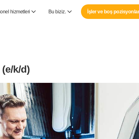
onel hizmetleri
Bu biziz.
İşler ve boş pozisyonla
(e/k/d)