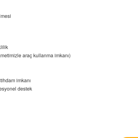
ilmesi
ilik
hizmetimizle araç kullanma imkanı)
istihdam imkanı
fesyonel destek