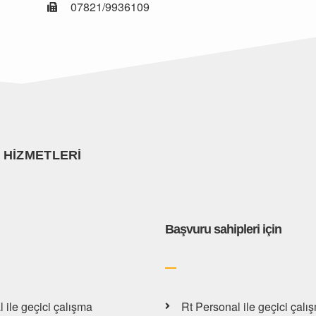
07821/9936109
 HIZMETLERI
Başvuru sahipleri için
Rt Personal ile geçici çalı
 ile geçici çalışma