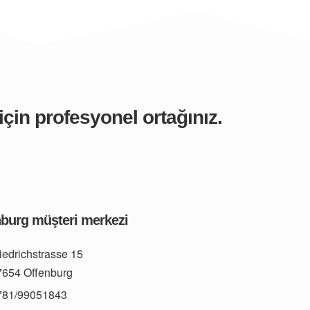
çin profesyonel ortağınız.
burg müşteri merkezi
iedrichstrasse 15
7654 Offenburg
781/99051843