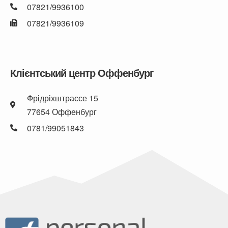
07821/9936100
07821/9936109
Клієнтський центр Оффенбург
Фрідріхштрассе 15
77654 Оффенбург
0781/99051843